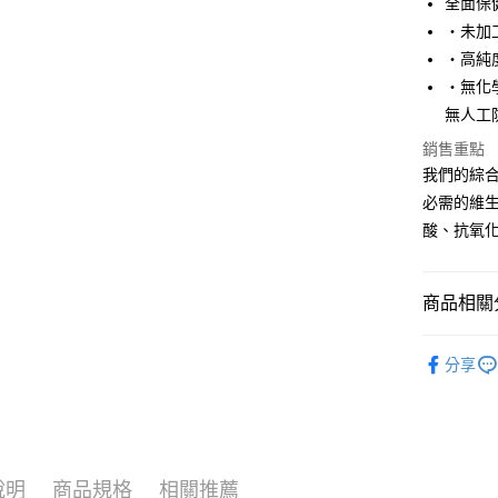
全面保
運送方式
・未加
新竹貨運
・高純
每筆NT$1
・無化
無人工
祥億貨運
銷售重點
每筆NT$1
我們的綜
離島宅配
必需的維
每筆NT$2
酸、抗氧
商品相關分
汪喵保健
分享
說明
商品規格
相關推薦