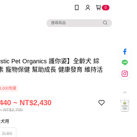
0
istic Pet Organics 護你姿】全齡犬 綜
素 寵物保健 幫助成長 健康發育 維持活
1,000免運
440 ~ NT$2,430
~ NT$2,700
素犬用
2LBS