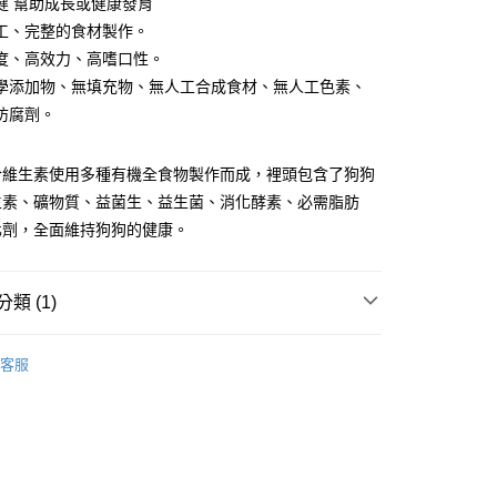
健 幫助成長或健康發育
工、完整的食材製作。
宅配
度、高效力、高嗜口性。
00，滿NT$1,000(含以上)免運費
學添加物、無填充物、無人工合成食材、無人工色素、
防腐劑。
00，滿NT$1,000(含以上)免運費
合維生素使用多種有機全食物製作而成，裡頭包含了狗狗
生素、礦物質、益菌生、益生菌、消化酵素、必需脂肪
00，滿NT$1,000(含以上)免運費
化劑，全面維持狗狗的健康。
類 (1)
客服