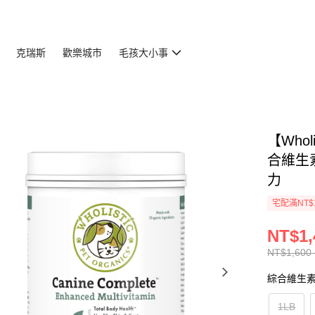
克瑞斯
歡樂城市
毛孩大小事
【Whol
合維生
力
宅配滿NT$
NT$1,
NT$1,600 
綜合維生
1LB