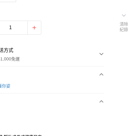
清除
紀錄
送方式
1,000免運
次付款
c 護你姿
y