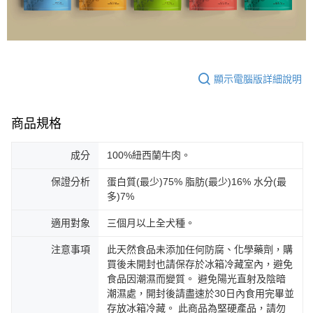
顯示電腦版詳細說明
商品規格
成分
100%紐西蘭牛肉。
保證分析
蛋白質(最少)75% 脂肪(最少)16% 水分(最
多)7%
適用對象
三個月以上全犬種。
注意事項
此天然食品未添加任何防腐、化學藥劑，購
買後未開封也請保存於冰箱冷藏室內，避免
食品因潮濕而變質。 避免陽光直射及陰暗
潮濕處，開封後請盡速於30日內食用完畢並
存放冰箱冷藏。 此商品為堅硬產品，請勿