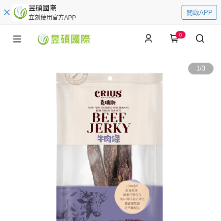
昱碩國際
開啟APP
立刻使用官方APP
0
1
/
3