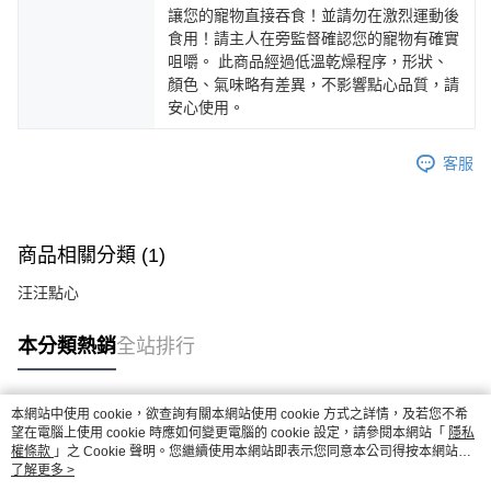
讓您的寵物直接吞食！並請勿在激烈運動後
食用！請主人在旁監督確認您的寵物有確實
咀嚼。 此商品經過低溫乾燥程序，形狀、
顏色、氣味略有差異，不影響點心品質，請
安心使用。
客服
商品相關分類 (1)
汪汪點心
本分類熱銷
全站排行
本網站中使用 cookie，欲查詢有關本網站使用 cookie 方式之詳情，及若您不希
熱門標籤
望在電腦上使用 cookie 時應如何變更電腦的 cookie 設定，請參閱本網站「
隱私
權條款
」之 Cookie 聲明。您繼續使用本網站即表示您同意本公司得按本網站使
用條款之 Cookie 聲明使用 cookie。
了解更多 >