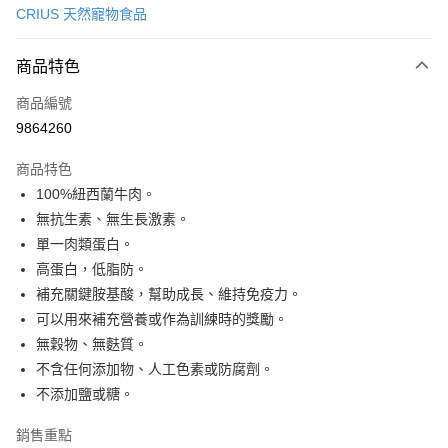
CRIUS 天然寵物食品
LINE Pay
商品特色
Apple Pay
商品編號
Google Pay
9864260
運送方式
商品特色
新竹貨運宅配
100%紐西蘭牛肉。
每筆NT$100，滿NT$1,000(含以上)免運費
無抗生素、無生長激素。
單一肉類蛋白。
祥億貨運
高蛋白，低脂防。
每筆NT$100，滿NT$1,000(含以上)免運費
補充關鍵胺基酸，幫助成長、維持免疫力。
離島宅配
可以用來補充營養或作為訓練時的獎勵。
每筆NT$200，滿NT$1,000(含以上)免運費
無穀物、無麩質。
不含任何添加物、人工色素或防腐劑。
香港
查看運費
不添加鹽或糖。
銷售重點