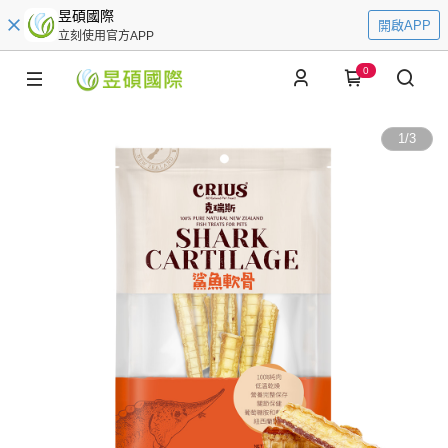
昱碩國際
開啟APP
立刻使用官方APP
0
1
/
3