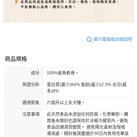
顯示電腦版詳細說明
商品規格
成分
100%鯊魚軟骨。
保證分析
蛋白質(最少)64% 脂肪(最少)2.3% 水分(最
多)8%
適用對象
六個月以上全犬種。
注意事項
此天然食品未添加任何防腐、化學藥劑，購
買後未開封也請保存於冰箱冷藏室內，避免
食品因潮濕而變質。 避免陽光直射及陰暗
潮濕處，開封後請盡速於30日內食用完畢並