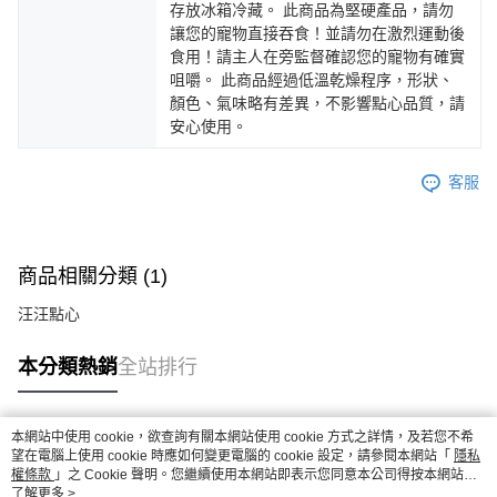
存放冰箱冷藏。 此商品為堅硬產品，請勿
讓您的寵物直接吞食！並請勿在激烈運動後
食用！請主人在旁監督確認您的寵物有確實
咀嚼。 此商品經過低溫乾燥程序，形狀、
顏色、氣味略有差異，不影響點心品質，請
安心使用。
客服
商品相關分類 (1)
汪汪點心
本分類熱銷
全站排行
本網站中使用 cookie，欲查詢有關本網站使用 cookie 方式之詳情，及若您不希
熱門標籤
望在電腦上使用 cookie 時應如何變更電腦的 cookie 設定，請參閱本網站「
隱私
權條款
」之 Cookie 聲明。您繼續使用本網站即表示您同意本公司得按本網站使
用條款之 Cookie 聲明使用 cookie。
了解更多 >