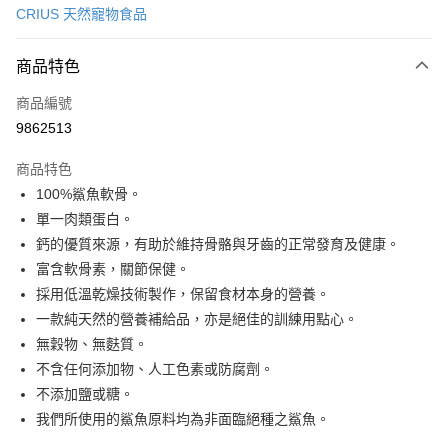
CRIUS 天然寵物食品
LINE Pay
商品特色
Apple Pay
商品編號
Google Pay
9862513
運送方式
商品特色
新竹貨運宅配
100%鯊魚軟骨。
每筆NT$100，滿NT$1,000(含以上)免運費
單一肉類蛋白。
鈣的優質來源，有助於維持骨骼與牙齒的正常發育及健康。
祥億貨運
富含軟骨素，關節保健。
每筆NT$100，滿NT$1,000(含以上)免運費
採用低溫乾燥技術製作，保留食材本身的營養。
離島宅配
一款純天然的營養補給品，亦是絕佳的訓練用點心。
每筆NT$200，滿NT$1,000(含以上)免運費
無穀物、無麩質。
不含任何添加物、人工色素或防腐劑。
香港
查看運費
不添加鹽或糖。
我們所使用的鯊魚原料均為非面臨絕種之鯊魚。