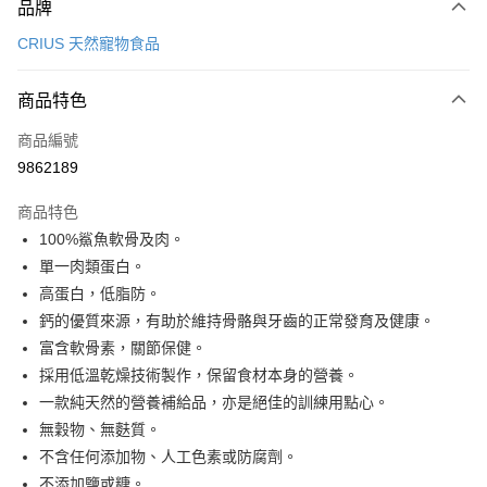
品牌
信用卡一次付款
CRIUS 天然寵物食品
LINE Pay
商品特色
Apple Pay
商品編號
Google Pay
9862189
運送方式
商品特色
新竹貨運宅配
100%鯊魚軟骨及肉。
每筆NT$100，滿NT$1,000(含以上)免運費
單一肉類蛋白。
高蛋白，低脂防。
祥億貨運
鈣的優質來源，有助於維持骨骼與牙齒的正常發育及健康。
每筆NT$100，滿NT$1,000(含以上)免運費
富含軟骨素，關節保健。
離島宅配
採用低溫乾燥技術製作，保留食材本身的營養。
每筆NT$200，滿NT$1,000(含以上)免運費
一款純天然的營養補給品，亦是絕佳的訓練用點心。
無穀物、無麩質。
香港
查看運費
不含任何添加物、人工色素或防腐劑。
不添加鹽或糖。