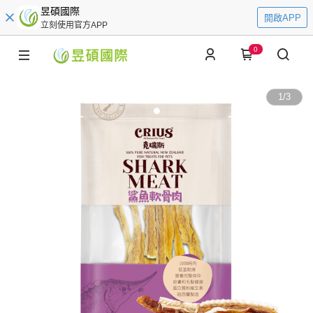
昱碩國際
開啟APP
立刻使用官方APP
0
1
/
3