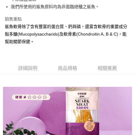
我們所使用的鯊魚原料均為非面臨絕種之鯊魚。
銷售重點
鯊魚軟骨除了含有豐富的蛋白質、鈣與磷，還富含軟骨的重要成分
黏多醣(Mucopolysaccharids)及軟骨素(Chondroitin A, B & C)，能
幫助關節保健。
詳細說明
商品規格
相關推薦