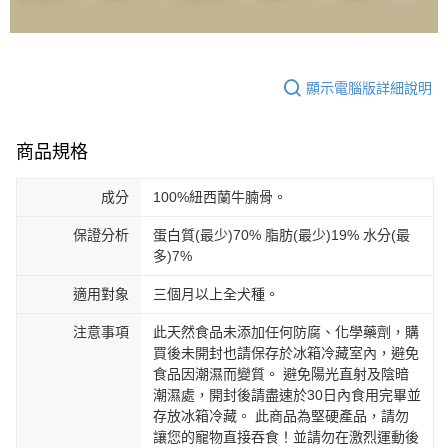
顯示電腦版詳細說明
商品規格
成分
100%紐西蘭牛腩骨。
保證分析
蛋白質(最少)70% 脂肪(最少)19% 水分(最
多)7%
適用對象
三個月以上全犬種。
注意事項
此天然食品未添加任何防腐、化學藥劑，購
買後未開封也請保存於冰箱冷藏室內，避免
食品因潮濕而變質。 避免陽光直射及陰暗
潮濕處，開封後請盡速於30日內食用完畢並
存放冰箱冷藏。 此商品為堅硬產品，請勿
讓您的寵物直接吞食！並請勿在激烈運動後