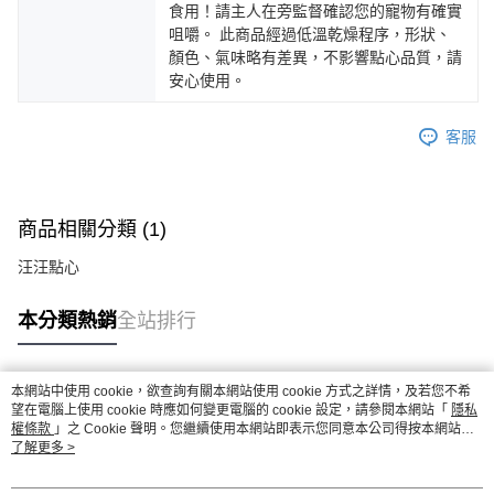
食用！請主人在旁監督確認您的寵物有確實
咀嚼。 此商品經過低溫乾燥程序，形狀、
顏色、氣味略有差異，不影響點心品質，請
安心使用。
客服
商品相關分類 (1)
汪汪點心
本分類熱銷
全站排行
本網站中使用 cookie，欲查詢有關本網站使用 cookie 方式之詳情，及若您不希
熱門標籤
望在電腦上使用 cookie 時應如何變更電腦的 cookie 設定，請參閱本網站「
隱私
權條款
」之 Cookie 聲明。您繼續使用本網站即表示您同意本公司得按本網站使
用條款之 Cookie 聲明使用 cookie。
了解更多 >