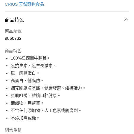
CRIUS 天然寵物食品
LINE Pay
商品特色
Apple Pay
商品編號
Google Pay
9860732
運送方式
商品特色
新竹貨運宅配
100%紐西蘭牛腩骨。
每筆NT$100，滿NT$1,000(含以上)免運費
無抗生素、無生長激素。
單一肉類蛋白。
祥億貨運
高蛋白，低脂防。
每筆NT$100，滿NT$1,000(含以上)免運費
補充關鍵胺基酸，健康發育、維持活力。
離島宅配
幫助咀嚼，維護口腔健康。
每筆NT$200，滿NT$1,000(含以上)免運費
無穀物、無麩質。
不含任何添加物、人工色素或防腐劑。
香港
查看運費
不添加鹽或糖。
銷售重點