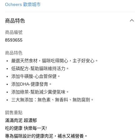
Ocheers 歡樂城市
信用卡分期付款
3 期 0 利率 每期
NT$23
21家銀行
商品特色
合作金庫商業銀行
第一商業銀行
LINE Pay
商品編號
華南商業銀行
彰化商業銀行
8593655
Apple Pay
上海商業儲蓄銀行
台北富邦商業銀行
國泰世華商業銀行
兆豐國際商業銀行
商品特色
Google Pay
臺灣中小企業銀行
台中商業銀行
嚴選天然食材，貓咪吃得開心，主子好安心。
匯豐（台灣）商業銀行
華泰商業銀行
低磷配方-幫助貓咪維持活力。
聯邦商業銀行
遠東國際商業銀行
運送方式
元大商業銀行
永豐商業銀行
添加牛磺酸-心血管保健。
新竹貨運宅配
玉山商業銀行
星展（台灣）商業銀行
添加DHA-健康發育。
每筆NT$100，滿NT$1,000(含以上)免運費
台新國際商業銀行
中國信託商業銀行
添加綠茶-幫助減少糞便氣味。
台灣樂天信用卡公司
三大無添加：無色素、無香料、無防腐劑。
祥億貨運
每筆NT$100，滿NT$1,000(含以上)免運費
銷售重點
離島宅配
滿滿肉泥 超濃郁
吃的健康 快樂每一天!
每筆NT$200，滿NT$1,000(含以上)免運費
專為貓咪設計的健康肉泥，補水又補營養。