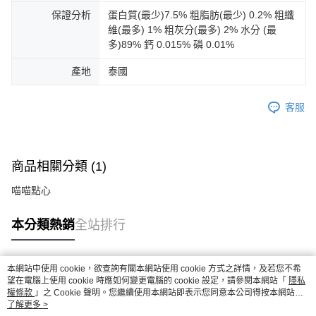
保證分析
蛋白質(最少)7.5% 粗脂肪(最少) 0.2% 粗纖
維(最多) 1% 粗灰分(最多) 2% 水分 (最
多)89% 鈣 0.015% 磷 0.01%
產地
泰國
客服
商品相關分類 (1)
喵喵點心
本分類熱銷
全站排行
本網站中使用 cookie，欲查詢有關本網站使用 cookie 方式之詳情，及若您不希
熱門標籤
望在電腦上使用 cookie 時應如何變更電腦的 cookie 設定，請參閱本網站「
隱私
權條款
」之 Cookie 聲明。您繼續使用本網站即表示您同意本公司得按本網站使
用條款之 Cookie 聲明使用 cookie。
了解更多 >