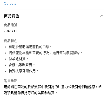
Ourpets
LINE Pay
商品特色
Apple Pay
商品編號
Google Pay
7048711
運送方式
商品特色
新竹貨運宅配
有助於幫助滿足寵物的口慾。
每筆NT$100，滿NT$1,000(含以上)免運費
提供寵物本能和直覺的行為，進行幫助模擬獵物。
似羊毛材質。
祥億貨運
會發出啾啾聲音。
每筆NT$100，滿NT$1,000(含以上)免運費
特殊按摩牙齦作用。
離島宅配
銷售重點
每筆NT$200，滿NT$1,000(含以上)免運費
用繩瓣在兩端的臉部流蘇中吸引狗的注意力並吸引他們追趕您，咀
香港
查看運費
嚼玩具幫助保持牙齒的美觀和結實。