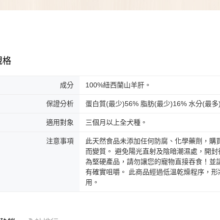
規格
成分
100%紐西蘭山羊肝。
保證分析
蛋白質(最少)56% 脂肪(最少)16% 水分(最多
適用對象
三個月以上全犬種。
注意事項
此天然食品未添加任何防腐、化學藥劑，購
而變質。 避免陽光直射及陰暗潮濕處，開封
為堅硬產品，請勿讓您的寵物直接吞食！並
有確實咀嚼。 此商品經過低溫乾燥程序，
用。