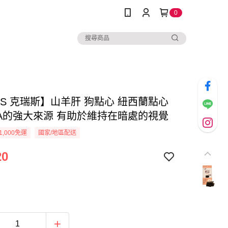
0
US 克瑞斯】山羊肝 狗點心 紐西蘭點心
A的強大來源 有助於維持在暗處的視覺
1,000免運
國家/地區配送
20