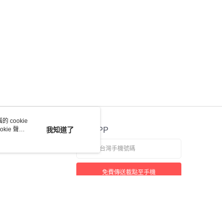
 cookie
kie 聲明
我知道了
官方APP
免費傳送載點至手機
若接到可疑電話，請洽詢165反詐騙專線