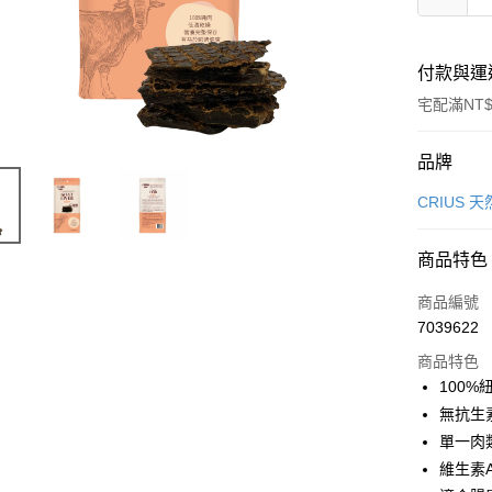
付款與運
宅配滿NT$
付款方式
品牌
信用卡一
CRIUS 
LINE Pay
商品特色
Apple Pay
商品編號
Google Pa
7039622
商品特色
100
運送方式
無抗生
新竹貨運
單一肉
每筆NT$1
維生素