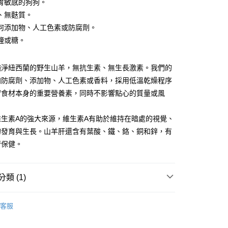
胃敏感的狗狗。
、無麩質。
00，滿NT$1,000(含以上)免運費
何添加物、人工色素或防腐劑。
鹽或糖。
00，滿NT$1,000(含以上)免運費
純淨紐西蘭的野生山羊，無抗生素、無生長激素。我們的
查看運費
加防腐劑、添加物、人工色素或香料，採用低溫乾燥程序
留食材本身的重要營養素，同時不影響點心的質量或風
維生素A的強大來源，維生素A有助於維持在暗處的視覺、
的發育與生長。山羊肝還含有葉酸、鐵、鉻、銅和鋅，有
管保健。
類 (1)
客服