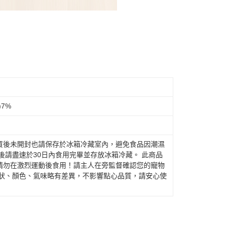
)7%
買後未開封也請保存於冰箱冷藏室內，避免食品因潮濕
後請盡速於30日內食用完畢並存放冰箱冷藏。 此商品
請勿在激烈運動後食用！請主人在旁監督確認您的寵物
形狀、顏色、氣味略有差異，不影響點心品質，請安心使