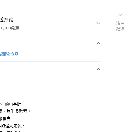
送方式
清除
1,000免運
紀錄
次付款
天然寵物食品
y
%紐西蘭山羊肝。
素、無生長激素。
宅配
類蛋白。
00，滿NT$1,000(含以上)免運費
A的強大來源。