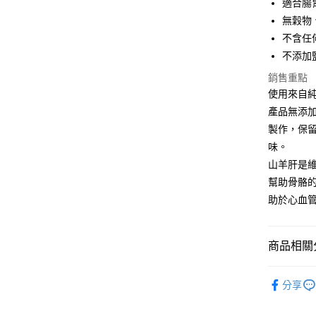
適合腸
祥億貨運
無穀物
每筆NT$1
不含任
離島宅配
不添加
每筆NT$2
銷售重點
使用來自
香港
產品無添
製作，保
味。
山羊肝是
幫助骨骼
助於心血
商品相關分
汪汪點心
分享