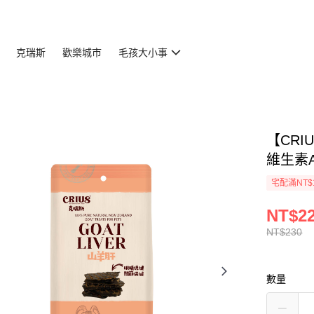
克瑞斯
歡樂城市
毛孩大小事
【CRI
維生素
宅配滿NT$
NT$2
NT$230
數量