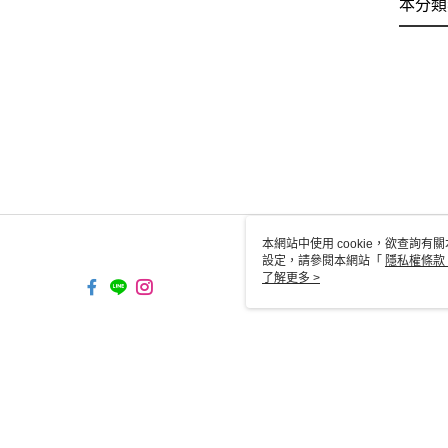
本分類
本網站中使用 cookie，欲查詢有關
設定，請參閱本網站「
隱私權條款
使用 cookie。
了解更多 >
TW-MWG1-61-133 Web2.0
© 2026 by 昱碩國際事業股份有限公司