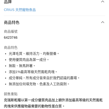
品牌
信用卡一次付款
CRIUS 天然寵物食品
LINE Pay
商品特色
Apple Pay
商品編號
Google Pay
6423746
運送方式
商品特色
新竹貨運宅配
光澤毛質、維持活力、均衡營養。
每筆NT$100，滿NT$1,000(含以上)免運費
使用優質肉品為第一成分。
無穀、無馬鈴薯。
祥億貨運
添加1%最高等級天然風乾肉塊。
每筆NT$100，滿NT$1,000(含以上)免運費
成分單純，所有成分皆來自於我們認識的農場。
離島宅配
無添加任何填充物、色素及人工防腐劑。
每筆NT$200，滿NT$1,000(含以上)免運費
銷售重點
克瑞斯乾糧以第一成分優質肉品加上額外添加最高等級的天然風乾
肉塊來供應寵物最需要的動物性蛋白質。