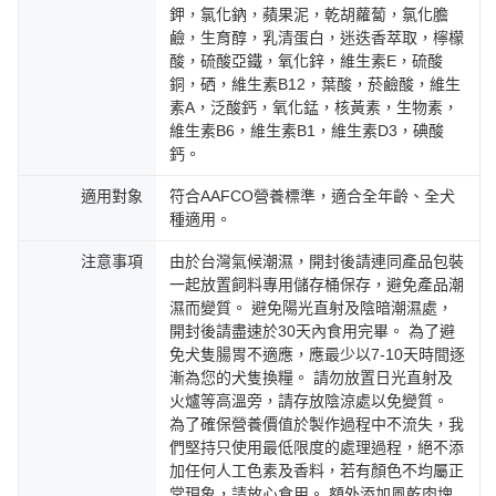
鉀，氯化鈉，蘋果泥，乾胡蘿蔔，氯化膽
鹼，生育醇，乳清蛋白，迷迭香萃取，檸檬
酸，硫酸亞鐵，氧化鋅，維生素E，硫酸
銅，硒，維生素B12，葉酸，菸鹼酸，維生
素A，泛酸鈣，氧化錳，核黃素，生物素，
維生素B6，維生素B1，維生素D3，碘酸
鈣。
適用對象
符合AAFCO營養標準，適合全年齡、全犬
種適用。
注意事項
由於台灣氣候潮濕，開封後請連同產品包裝
一起放置飼料專用儲存桶保存，避免產品潮
濕而變質。 避免陽光直射及陰暗潮濕處，
開封後請盡速於30天內食用完畢。 為了避
免犬隻腸胃不適應，應最少以7-10天時間逐
漸為您的犬隻換糧。 請勿放置日光直射及
火爐等高溫旁，請存放陰涼處以免變質。
為了確保營養價值於製作過程中不流失，我
們堅持只使用最低限度的處理過程，絕不添
加任何人工色素及香料，若有顏色不均屬正
常現象，請放心食用。 額外添加風乾肉塊