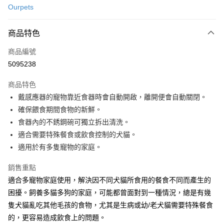
Ourpets
LINE Pay
商品特色
Apple Pay
商品編號
Google Pay
5095238
運送方式
商品特色
新竹貨運宅配
戴感應器的寵物靠近食器時會自動開啟，離開便會自動關閉。
每筆NT$100，滿NT$1,000(含以上)免運費
確保餵食期間食物的新鮮。
食器內的不銹鋼碗可獨立拆出清洗。
祥億貨運
適合需要特殊餐食或飲食控制的犬貓。
每筆NT$100，滿NT$1,000(含以上)免運費
適用於有多隻寵物的家庭。
離島宅配
銷售重點
每筆NT$200，滿NT$1,000(含以上)免運費
適合多寵物家庭使用，解決因不同犬貓所食用的餐食不同而產生的
困擾。飼養多貓多狗的家庭，可能都曾面對到一種情況，總是有幾
隻犬貓亂吃其他毛孩的食物，尤其是生病或幼/老犬貓需要特殊餐食
的，更容易造成飲食上的問題。