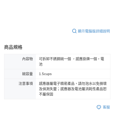
顯示電腦版詳細說明
商品規格
內容物
可拆卸不銹鋼碗一個 ，感應掛牌一個，電
池
碗容量
1.5cups
注意事項
感應器屬電子精密產品，請勿泡水以免損壞
及偵測失靈；感應器及電池屬消耗性產品恕
不屬保固
客服