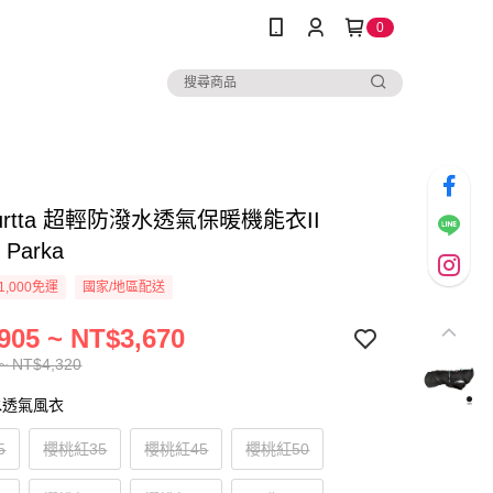
0
urtta 超輕防潑水透氣保暖機能衣II
 Parka
1,000免運
國家/地區配送
905 ~ NT$3,670
~ NT$4,320
水透氣風衣
5
櫻桃紅35
櫻桃紅45
櫻桃紅50