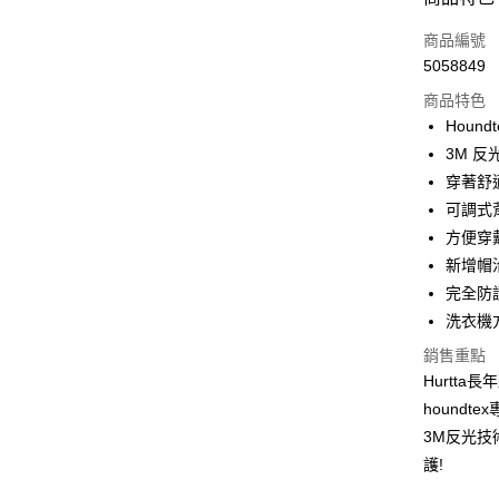
Apple Pay
商品編號
Google Pa
5058849
商品特色
Houn
運送方式
3M 
新竹貨運
穿著舒
每筆NT$1
可調式
方便穿
祥億貨運
新增帽
每筆NT$1
完全防
離島宅配
洗衣機
每筆NT$2
銷售重點
Hurtt
香港
hound
3M反光
護!