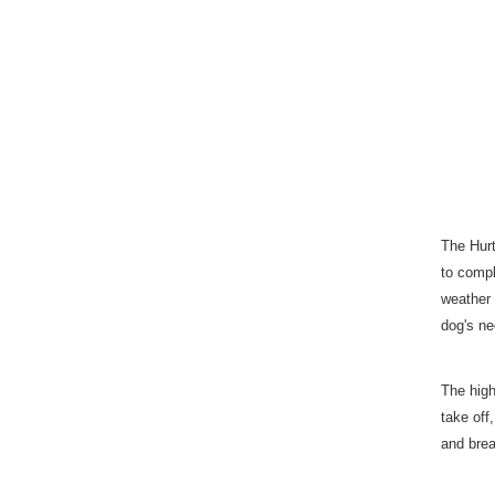
The Hurt
to compl
weather 
dog's ne
The high
take off
and brea