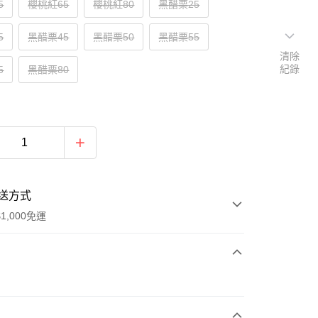
5
櫻桃紅65
櫻桃紅80
黑醋栗25
5
黑醋栗45
黑醋栗50
黑醋栗55
清除
紀錄
5
黑醋栗80
送方式
1,000免運
次付款