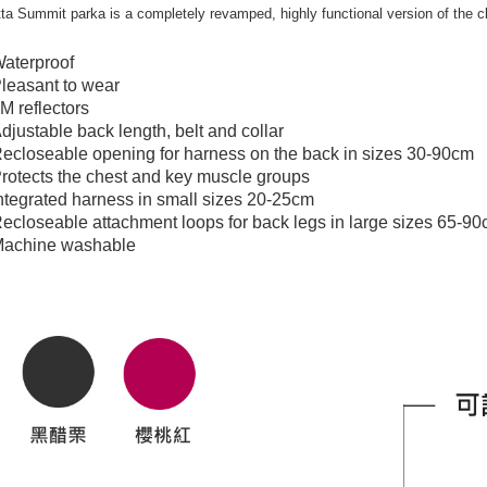
ta Summit parka is a completely revamped, highly functional version of the
aterproof
leasant to wear
M reflectors
djustable back length, belt and collar
ecloseable opening for harness on the back in sizes 30-90cm
rotects the chest and key muscle groups
ntegrated harness in small sizes 20-25cm
ecloseable attachment loops for back legs in large sizes 65-9
achine washable