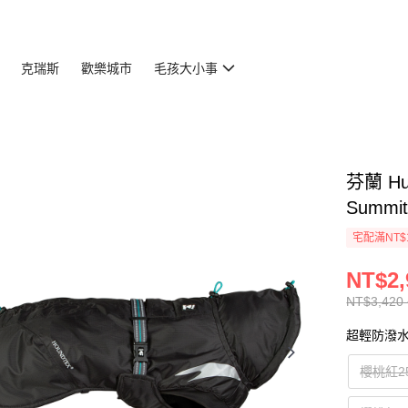
克瑞斯
歡樂城市
毛孩大小事
芬蘭 H
Summit
宅配滿NT$
NT$2,
NT$3,420 
超輕防潑
櫻桃紅2