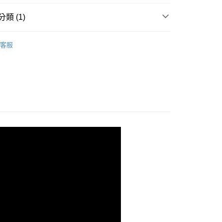
類 (1)
配件
客服