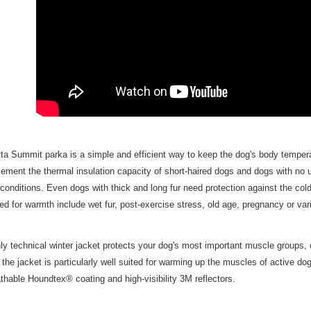
ta Summit parka is a simple and efficient way to keep the dog's body temperat
ement the thermal insulation capacity of short-haired dogs and dogs with no 
conditions. Even dogs with thick and long fur need protection against the col
ed for warmth include wet fur, post-exercise stress, old age, pregnancy or var
ly technical winter jacket protects your dog's most important muscle groups,
, the jacket is particularly well suited for warming up the muscles of active do
thable Houndtex® coating and high-visibility 3M reflectors.