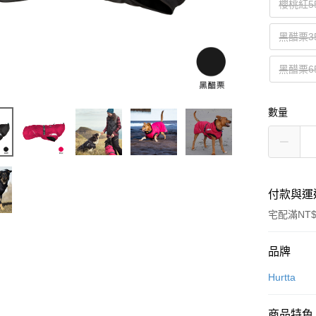
櫻桃紅5
黑醋栗3
黑醋栗6
數量
付款與運
宅配滿NT$
付款方式
品牌
信用卡一
Hurtta
LINE Pay
商品特色