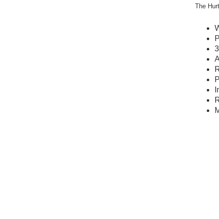
The Hurt
W
P
3
A
R
P
I
R
M