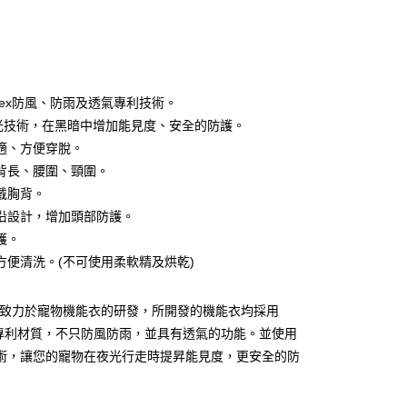
y
dtex防風、防雨及透氣專利技術。
反光技術，在黑暗中增加能見度、安全的防護。
宅配
適、方便穿脫。
00，滿NT$1,000(含以上)免運費
背長、腰圍、頸圍。
戴胸背。
沿設計，增加頭部防護。
00，滿NT$1,000(含以上)免運費
護。
方便清洗。(不可使用柔軟精及烘乾)
00，滿NT$1,000(含以上)免運費
a長年致力於寵物機能衣的研發，所開發的機能衣均採用
查看運費
tex專利材質，不只防風防雨，並具有透氣的功能。並使用
技術，讓您的寵物在夜光行走時提昇能見度，更安全的防