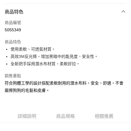
LINE Pay
商品特色
Apple Pay
商品編號
Google Pay
5055349
運送方式
商品特色
新竹貨運宅配
使用柔軟、可透氣材質。
每筆NT$100，滿NT$1,000(含以上)免運費
高效3M反光條，增加黑暗中的能見度、安全性。
全新把手採用潛水布材質，柔軟好拉。
祥億貨運
每筆NT$100，滿NT$1,000(含以上)免運費
銷售重點
符合狗體工學的設計搭配柔軟耐用的潛水布料，安全、舒適，不會
離島宅配
磨擦狗狗的毛髮和皮膚。
每筆NT$200，滿NT$1,000(含以上)免運費
香港
查看運費
詳細說明
商品規格
相關推薦