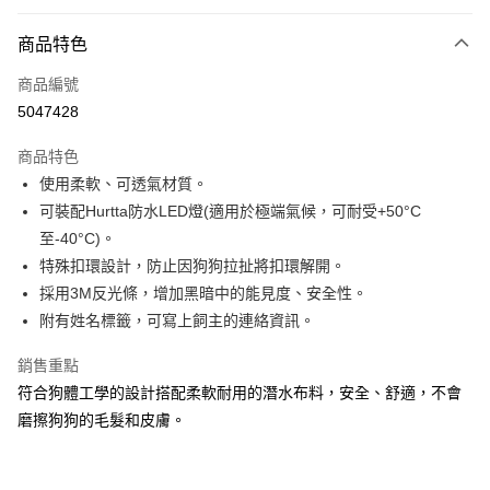
LINE Pay
商品特色
Apple Pay
商品編號
Google Pay
5047428
運送方式
商品特色
新竹貨運宅配
使用柔軟、可透氣材質。
每筆NT$100，滿NT$1,000(含以上)免運費
可裝配Hurtta防水LED燈(適用於極端氣候，可耐受+50°C
至-40°C)。
祥億貨運
特殊扣環設計，防止因狗狗拉扯將扣環解開。
每筆NT$100，滿NT$1,000(含以上)免運費
採用3M反光條，增加黑暗中的能見度、安全性。
離島宅配
附有姓名標籤，可寫上飼主的連絡資訊。
每筆NT$200，滿NT$1,000(含以上)免運費
銷售重點
香港
查看運費
符合狗體工學的設計搭配柔軟耐用的潛水布料，安全、舒適，不會
磨擦狗狗的毛髮和皮膚。