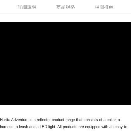
詳細說明
商品規格
相關推薦
Hurtta Adventure is a reflector product range that consists of a collar, a
harness, a leash and a LED light. All products are equipped with an easy-to-