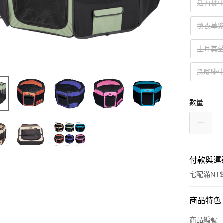
活力橘
薰衣草
土耳其
深咖啡
數量
付款與運
宅配滿NT$
付款方式
商品特色
信用卡一
商品編號