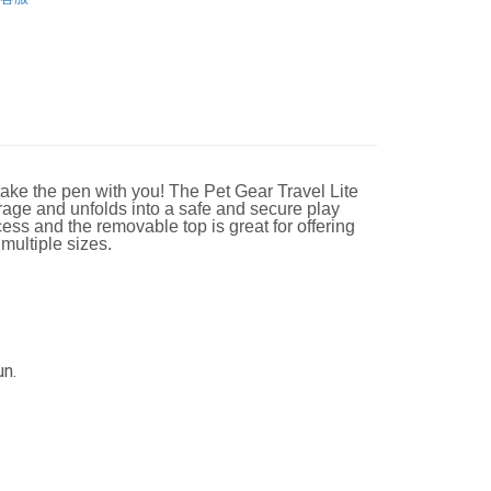
ake the pen with you! The Pet Gear Travel Lite
rage and unfolds into a safe and secure play
cess and the removable top is great for offering
 multiple sizes.
n.