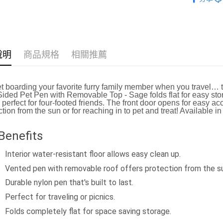
說明
商品規格
相關推薦
t boarding your favorite furry family member when you travel… t
Sided Pet Pen with Removable Top - Sage folds flat for easy sto
 perfect for four-footed friends. The front door opens for easy ac
ction from the sun or for reaching in to pet and treat! Available in
Benefits
Interior water-resistant floor allows easy clean up.
Vented pen with removable roof offers protection from the su
Durable nylon pen that's built to last.
Perfect for traveling or picnics.
Folds completely flat for space saving storage.