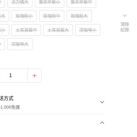
中
活力橘大
薰衣草紫小
薰衣草紫中
紫大
玫瑰粉小
玫瑰粉中
玫瑰粉大
清除
紀錄
藍小
土耳其藍中
土耳其藍大
深咖啡小
中
深咖啡大
送方式
1,000免運
次付款