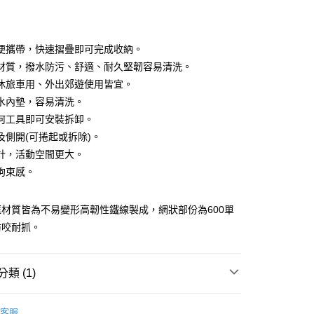
期付款
0 利率 每期
NT$510
21家銀行
便攜帶，快速摺疊即可完成收納。
庫商業銀行
第一商業銀行
材質，撥水防污、舒適、耐久堅韌容易清洗。
業銀行
彰化商業銀行
休旅車用、外出郊遊使用皆宜。
業儲蓄銀行
台北富邦商業銀行
水內墊，容易清洗。
華商業銀行
兆豐國際商業銀行
何工具即可安裝拆卸。
y
小企業銀行
台中商業銀行
及側開(可捲起或拆除)。
台灣）商業銀行
華泰商業銀行
業銀行
遠東國際商業銀行
計，活動空間更大。
業銀行
永豐商業銀行
拘束感。
業銀行
星展（台灣）商業銀行
宅配
際商業銀行
中國信託商業銀行
材質皆為不易變形高韌性鐵線製成，網狀部份為600單
00，滿NT$1,000(含以上)免運費
天信用卡公司
防咬耐抓。
00，滿NT$1,000(含以上)免運費
類 (1)
00，滿NT$1,000(含以上)免運費
客服