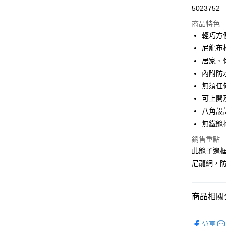
5023752
信用卡分
商品特色
3 期 
輕巧方
合作金
尼龍布
LINE Pay
華南商
居家、
Apple Pay
上海商
內附防
國泰世
無須任
Google Pa
臺灣中
可上開
匯豐（
聯邦商
八角設
運送方式
元大商
無鐵籠
玉山商
新竹貨運
銷售重點
台新國
此籠子邊框
每筆NT$1
台灣樂
尼龍網，
祥億貨運
每筆NT$1
商品相關分
離島宅配
每筆NT$2
汪喵用品
分享