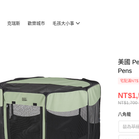
克瑞斯
歡樂城市
毛孩大小事
美國 Pe
Pens
宅配滿NT$
NT$1,
NT$1,700 
八角籠
鼠為草