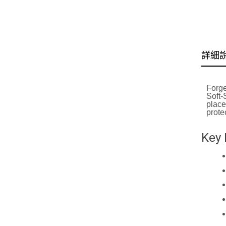
詳細
Forge
Soft-
place
prote
Key 