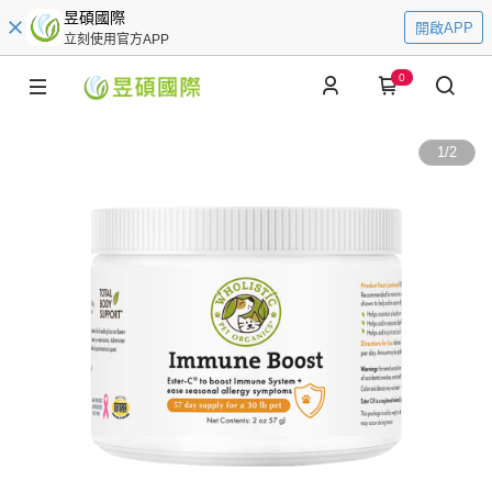
昱碩國際
開啟APP
立刻使用官方APP
0
1
/
2