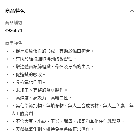
商品特色
Apple Pay
商品編號
Google Pay
4926871
運送方式
商品特色
新竹貨運宅配
・促進膠原蛋白的形成，有助於傷口癒合。
每筆NT$100，滿NT$1,000(含以上)免運費
・有助於維持細胞排列的緊密性。
・增進體內結締組織、骨骼及牙齒的生長。
祥億貨運
・促進鐵的吸收。
每筆NT$100，滿NT$1,000(含以上)免運費
・具抗氧化作用。
離島宅配
・未加工、完整的食材製作。
每筆NT$200，滿NT$1,000(含以上)免運費
・高純度、高效力、高嗜口性。
・無化學添加物、無填充物、無人工合成食材、無人工色素、無
人工防腐劑。
・不含大豆、小麥、玉米、酵母、起司和其他任何乳製品。
・天然抗氧化劑、維持免疫系統正常運作。