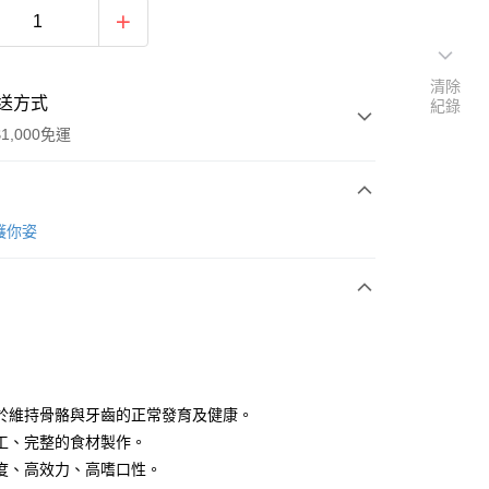
清除
送方式
紀錄
1,000免運
次付款
c 護你姿
y
於維持骨骼與牙齒的正常發育及健康。
工、完整的食材製作。
宅配
度、高效力、高嗜口性。