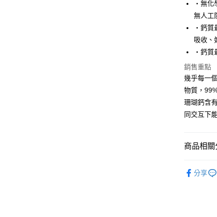
每筆NT$1
・無化
無人工
祥億貨運
・鈣質
每筆NT$1
吸收、
離島宅配
・鈣質
每筆NT$2
銷售重點
幾乎每一
物質，99
珊瑚鈣含有
同交互下
商品相關分
汪喵保健
分享