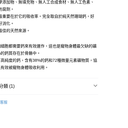
00，滿NT$1,000(含以上)免運費
學添加物、無填充物、無人工合成食材、無人工色素、
防腐劑。
最重要在於它的吸收率。完全取自於純天然珊瑚鈣，好
00，滿NT$1,000(含以上)免運費
好消化。
最佳的天然來源。
00，滿NT$1,000(含以上)免運費
個細胞都需要鈣來有效運作，這也是寵物身體最欠缺的礦
%的鈣質存在於骨骼中。
高純度的鈣，含有38%的鈣和72種微量元素礦物質，協
能有效被寵物身體吸收利用。
類 (1)
客服