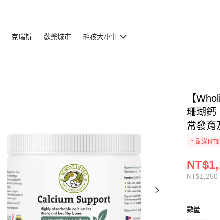
克瑞斯
歡樂城市
毛孩大小事
【Whol
珊瑚鈣
常發育
宅配滿NT$
NT$1,
NT$1,250
數量