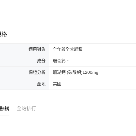
規格
適用對象
全年齡全犬貓種
成分
珊瑚鈣。
保證分析
珊瑚鈣 (碳酸鈣)1200mg
產地
美國
熱銷
全站排行