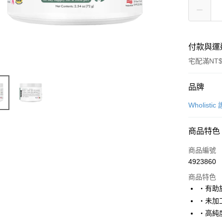
付款與運
宅配滿NT$
付款方式
品牌
信用卡一
Wholisti
LINE Pay
商品特色
Apple Pay
商品編號
Google Pa
4923860
商品特色
・有助
運送方式
・未加
新竹貨運
・高純