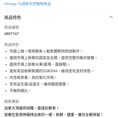
Vintage 凡諦斯天然寵物食品
LINE Pay
商品特色
Apple Pay
商品編號
Google Pay
4897747
運送方式
商品特色
新竹貨運宅配
市面上唯一使用鯡魚＋鮭魚雙鮮肉烘焙製作。
每筆NT$100，滿NT$1,000(含以上)免運費
選用市場上新鮮的蔬菜及豆類，提供完整均衡的營養。
選用市場上新鮮水果(藍莓、蔓越莓)。
祥億貨運
富有來自新鮮魚類的Ω3&DHA，維持皮毛良好狀態。
每筆NT$100，滿NT$1,000(含以上)免運費
內含綠茶素，具抗氧化作用。
離島宅配
含有益生菌/益菌生，維持腸道健康。
每筆NT$200，滿NT$1,000(含以上)免運費
平衡鈣磷比。
銷售重點
加拿大頂級烘焙糧，最接近鮮食！
就像在家用烤箱烤出來的一樣，新鮮、健康、養份全都保留！