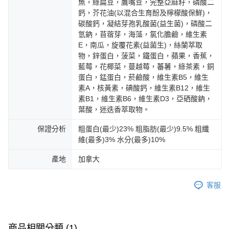
魚，綠扁豆，鷹嘴豆，完整亞麻籽，磷酸二
鈣，芥花油(以混合生育酚及檸檬酸保鮮)，
碳酸鈣，凝結芽孢乳酸菌(益生菌)，磷酸二
氫鈉，苜蓿芽，海藻，氯化膽鹼，維生素
E，南瓜，旋覆花素(益菌生)，絲蘭萃取
物，鋅蛋白，菠菜，鐵蛋白，蘋果，香蕉，
藍莓，花椰菜，蔓越莓，蕃薯，綠茶素，銅
蛋白，錳蛋白，菸鹼酸，維生素B5，維生
素A，核黃素，碘酸鈣，維生素B12，維生
素B1，維生素B6，維生素D3，亞硒酸鈉，
葉酸，迷迭香萃取物。
保證分析
粗蛋白(最少)23% 粗脂肪(最少)9.5% 粗纖
維(最多)3% 水分(最多)10%
產地
加拿大
客服
商品相關分類 (1)