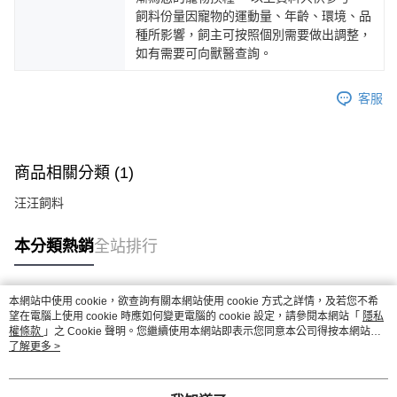
飼料份量因寵物的運動量、年齡、環境、品
種所影響，飼主可按照個別需要做出調整，
如有需要可向獸醫查詢。
客服
商品相關分類 (1)
汪汪飼料
本分類熱銷
全站排行
本網站中使用 cookie，欲查詢有關本網站使用 cookie 方式之詳情，及若您不希
熱門標籤
望在電腦上使用 cookie 時應如何變更電腦的 cookie 設定，請參閱本網站「
隱私
權條款
」之 Cookie 聲明。您繼續使用本網站即表示您同意本公司得按本網站使
用條款之 Cookie 聲明使用 cookie。
了解更多 >