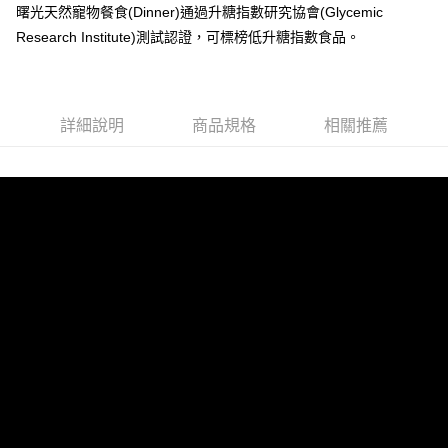
曙光天然寵物餐食(Dinner)通過升糖指數研究協會(Glycemic
Research Institute)測試認證，可標榜低升糖指數食品。
詳細說明
商品規格
相關推薦