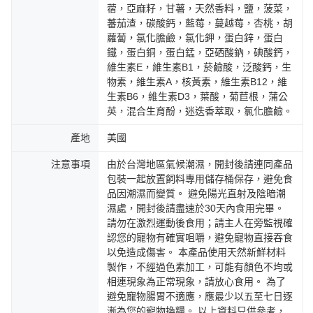
蓿，亞麻籽，甘薯，天然香料，鹽，菠菜，
蕃茄渣，碳酸鈣，藍莓，蔓越莓，杏桃，胡
蘿蔔，氯化膽鹼，氯化鉀，蛋白鋅，蛋白
鐵，蛋白銅，蛋白錳，亞硒酸鈉，碘酸鈣，
維生素E，維生素B1，菸鹼酸，泛酸鈣，生
物素，維生素A，核黃素，維生素B12，維
生素B6，維生素D3，葉酸，菊苣根，蒲公
英，混合生育酚，迷迭香萃取，氯化膽鹼。
產地
美國
注意事項
由於台灣地區氣候潮濕，開封後請連同產品
包裝一起放置飼料專用儲存桶保存，避免食
品因潮濕而變質。 避免陽光直射及陰暗潮
濕處，開封後請盡速於30天內食用完畢。
請勿在激烈運動後食用；請主人在旁監視確
認您的寵物有確實咀嚼，避免寵物直接吞食
以免造成傷害。 本產品使用天然新鮮材料
製作，不經過色素加工，可能有顏色不均或
相連現象為正常現象，請放心食用。 為了
避免寵物腸胃不適應，應最少以五至七日逐
漸為您的寵物換糧。 以上資料只供參考，