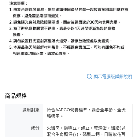
顯示電腦版詳細說明
商品規格
適用對象
符合AAFCO營養標準，適合全年齡、全犬
種適用。
成分
火雞肉，鷹嘴豆，豌豆，乾燥蛋，雞脂(以
混合生育酚保存)，磷酸二鈣，日曬紫花苜