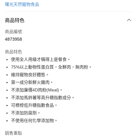
曙光天然寵物食品
LINE Pay
商品特色
Apple Pay
商品編號
Google Pay
4873958
運送方式
商品特色
新竹貨運宅配
使用全人用級才稱得上是餐食。
每筆NT$100，滿NT$1,000(含以上)免運費
75%以上動物性蛋白質，全鮮肉，無肉粉。
維持寵物良好體態。
祥億貨運
第一成分新鮮火雞肉。
每筆NT$100，滿NT$1,000(含以上)免運費
不添加廉價4D肉粉(Meal)。
離島宅配
不添加馬鈴薯等高升糖指數成分。
每筆NT$200，滿NT$1,000(含以上)免運費
可標榜低升糖指數食品。
不添加防腐劑。
不使用任何化學添加物。
銷售重點