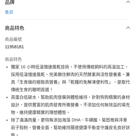
品牌
信用卡一次付款
魯菲
信用卡分期付款
3 期 0 利率 每期
NT$480
21家銀行
商品特色
合作金庫商業銀行
第一商業銀行
LINE Pay
商品編號
華南商業銀行
彰化商業銀行
11958181
Apple Pay
上海商業儲蓄銀行
台北富邦商業銀行
國泰世華商業銀行
兆豐國際商業銀行
商品特色
Google Pay
臺灣中小企業銀行
台中商業銀行
獨家 16 小時低溫慢速風乾技術，不使用傳統飼料的高溫加工，
匯豐（台灣）商業銀行
華泰商業銀行
採用低溫慢速風乾，完美鎖住鮮肉的天然酵素與活性營養素。兼
聯邦商業銀行
遠東國際商業銀行
運送方式
元大商業銀行
永豐商業銀行
具「生食級的極致高營養」與「乾糧的免解凍便利性」，是取代
新竹貨運宅配
玉山商業銀行
星展（台灣）商業銀行
傳統生食的聰明首選！
每筆NT$100，滿NT$1,000(含以上)免運費
台新國際商業銀行
中國信託商業銀行
高蛋白低碳水，幫助肌肉發展與體態維持，針對狗狗精實的身材
台灣樂天信用卡公司
設計，提供豐富的肌肉發育所需營養，不添加任何無效益的填充
祥億貨運
物，維持健康精實的理想體態。
每筆NT$100，滿NT$1,000(含以上)免運費
除了滿滿肉量，更特殊添加海藻 DHA、牛磺酸、菊苣根與洋車
離島宅配
前子殼粉，營養全面，幫助維持腸道健康平衡並守護皮毛良好狀
每筆NT$200，滿NT$1,000(含以上)免運費
態。