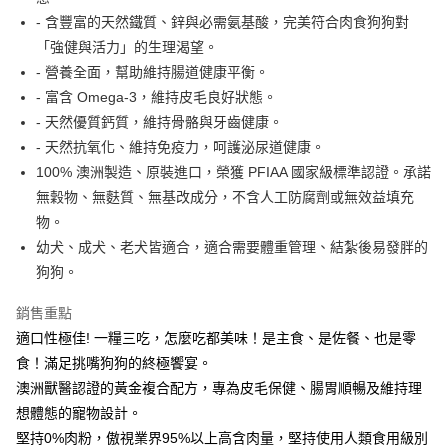
- 含豐富的天然鐵質、鋅與必需氨基酸，完美符合肉食狗狗對
香港
查看運費
「強健與活力」的生理渴望。
- 營養全面，幫助維持腸道健康平衡。
- 富含 Omega-3，維持皮毛良好狀態。
- 天然優質鈣質，維持骨骼與牙齒健康。
- 天然抗氧化、維持免疫力，呵護泌尿道健康。
100% 澳洲製造、原裝進口，榮獲 PFIAA 國家級標準認證。承諾
無穀物、無麩質、無基改成分，不含人工防腐劑或無效益填充
物。
幼犬、成犬、老犬皆適合，適合需要體重管理、結紮後易發胖的
狗狗。
銷售重點
適口性極佳! 一糧三吃，怎麼吃都美味！是主食、是佐餐、也是零
食！滿足挑嘴狗狗的終極饗宴。
澳洲獸醫認證的黃金複合配方，專為皮毛保健、腸胃順暢及維持理
想體態的寵物設計。
堅持0%肉粉，傲視業界95%以上高含肉量，堅持使用人類食用級別