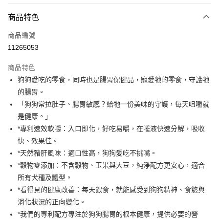
商品特色
Apple Pay
商品編號
Google Pay
11265053
運送方式
商品特色
新竹貨運宅配
狗狗愛吃的零食，同時也是腸胃保健品，寵愛牠的零食，守護牠
每筆NT$100，滿NT$1,000(含以上)免運費
的腸胃。
「狗狗常拉肚子、腸胃敏感？給牠一份美味的守護，每天咀嚼就
祥億貨運
是健康。」
每筆NT$100，滿NT$1,000(含以上)免運費
*專利速效軟嚼：入口即化，好吃易嚼，在唾液快速分解，吸收
離島宅配
快、效果佳。
每筆NT$200，滿NT$1,000(含以上)免運費
*天然豬肝風味：適口性高，狗狗愛吃不挑嘴。
*穀物零添加：不含穀物、玉米與大豆，純淨配方更安心，適合
所有犬種及體型。
*看得見的健康改善：每天餵食，就能感受到狗狗精神、食慾與
消化狀況的正向變化。
*我們的專利配方專注於狗狗腸胃的根本健康，提供必要的營