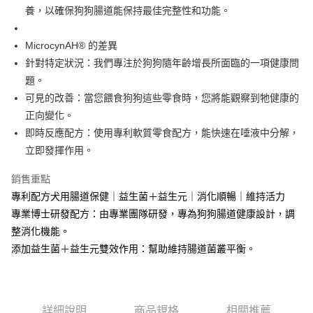
養，以確保狗狗腸道能保持最佳完整性和功能。
MicrocynAH® 的差異
針對特定狀況：我們專注於狗狗隨年齡增長所面臨的一項健康問
題。
可見的改善：當您餵食狗狗這些零食時，您將能觀察到牠健康的
正向變化。
即時反應配方：使用專利軟質零食配方，能快速在唾液中分解，
立即發揮作用。
銷售重點
專利配方犬用腸道保健｜益生菌＋益生元｜消化順暢｜維持活力
專業博士研發配方：由專業團隊研發，專為狗狗腸道健康設計，調
整消化機能。
添加益生菌＋益生元雙效作用：幫助維持腸道菌叢平衡。
詳細說明
商品規格
相關推薦