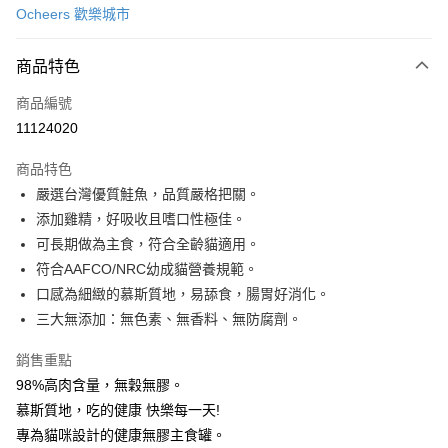
Ocheers 歡樂城市
信用卡分期付款
3 期 0 利率 每期
NT$19
21家銀行
商品特色
合作金庫商業銀行
第一商業銀行
LINE Pay
商品編號
華南商業銀行
彰化商業銀行
11124020
Apple Pay
上海商業儲蓄銀行
台北富邦商業銀行
國泰世華商業銀行
兆豐國際商業銀行
商品特色
Google Pay
臺灣中小企業銀行
台中商業銀行
嚴選台灣優質鮭魚，品質嚴格把關。
匯豐（台灣）商業銀行
華泰商業銀行
添加雞精，好吸收且嗜口性極佳。
聯邦商業銀行
遠東國際商業銀行
運送方式
元大商業銀行
永豐商業銀行
可長期做為主食，符合全齡貓適用。
新竹貨運宅配
玉山商業銀行
星展（台灣）商業銀行
符合AAFCO/NRC幼成貓營養規範。
每筆NT$100，滿NT$1,000(含以上)免運費
台新國際商業銀行
中國信託商業銀行
口感為細緻的慕斯質地，易舔食，腸胃好消化。
台灣樂天信用卡公司
三大無添加：無色素、無香料、無防腐劑。
祥億貨運
每筆NT$100，滿NT$1,000(含以上)免運費
銷售重點
離島宅配
98%高肉含量，無穀無膠。
慕斯質地，吃的健康 快樂每一天!
每筆NT$200，滿NT$1,000(含以上)免運費
專為貓咪設計的健康無膠主食罐。