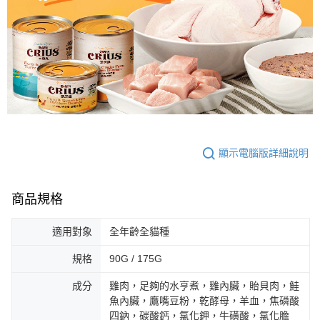
顯示電腦版詳細說明
商品規格
適用對象
全年齡全貓種
規格
90G / 175G
成分
雞肉，足夠的水亨煮，雞內臟，貽貝肉，鮭
魚內臟，鷹嘴豆粉，乾酵母，羊血，焦磷酸
四鈉，碳酸鈣，氯化鉀，牛磺酸，氯化膽