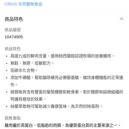
CRIUS 天然寵物食品
LINE Pay
商品特色
Apple Pay
商品編號
Google Pay
10474905
運送方式
商品特色
新竹貨運宅配
高達九成的鮮肉含量，選用紐西蘭經認證牧場的放養雞肉。
每筆NT$100，滿NT$1,000(含以上)免運費
無穀、無膠、低敏配方。
低碳水化合物。
祥億貨運
添加牛磺酸，幫助貓咪補充必需胺基酸，維持身體機能的正常運
每筆NT$100，滿NT$1,000(含以上)免運費
作。
離島宅配
綠唇貽貝含有豐富的葡萄糖胺和軟骨素，對於關節和結締組織的
每筆NT$200，滿NT$1,000(含以上)免運費
呵護有極佳的效果。
絲蘭萃取物可幫助減少糞便氣味，為天然的除臭劑。
銷售重點
雞肉屬於高蛋白、低脂肪的肉類，為優質蛋白質的主要來源之一，