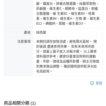
鹼，鐵蛋白，鋅複合胺基酸，絲蘭萃取物，
菸鹼酸，維生素E，硒酵母，錳蛋白，銅複
合胺基酸，維 生素B1，維生素B5，核黃
素，維生素B6，維生素A，生物 素，維生素
B12，碘酸鈣，葉酸，維生素D3。
產地
紐西蘭
注意事項
未開封請存放陰涼處，避免陽光直射。 開
封後請 盡速食用完畢。 如有未食用完部
分，請蓋上蓋子放入冰箱冷藏。 以上餵食
資料僅供參考，餵食份量會因狗狗的運動
量、年齡、環境及品種所影響，飼主可按個
別需求做出調整。 確認隨時提供乾淨水給
毛孩飲用。
客服
商品相關分類 (1)